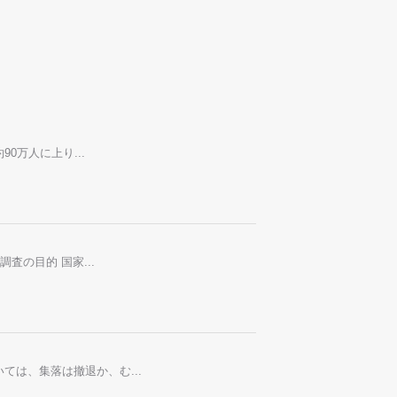
0万人に上り...
の目的 国家...
は、集落は撤退か、む...