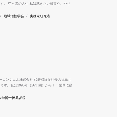
す。 空っぽの人生 私は就きたい職業や、やり
/
地域活性学会
/
実務家研究者
リーコンシェル株式会社 代表取締役社長の福島元
す。私は1995年（26年間）からＩＴ業界に従
大学博士後期課程