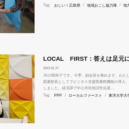
Tag:
おしい！広島県
/
地域おこし協力隊
/
地
LOCAL FIRST：答えは足元
2022.01.27
JKの関幸子です。今季、副会長を務めます。わたしは
図書館長としてでビジネス支援図書館機能の導入
しました。経済課で中心市街地活性化基…
Tag:
PPP
/
ローカルファースト
/
東洋大学大