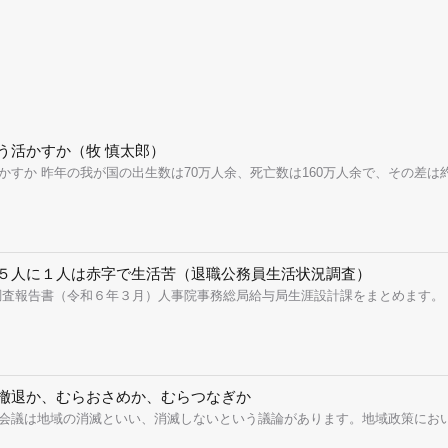
う活かすか（牧 慎太郎）
すか 昨年の我が国の出生数は70万人余、死亡数は160万人余で、その差は約9
５人に１人は赤字で生活苦（退職公務員生活状況調査）
査報告書（令和６年３月）人事院事務総局給与局生涯設計課をまとめます。 調査
撤退か、むらおさめか、むらつなぎか
会議は地域の消滅といい、消滅しないという議論があります。地域政策において