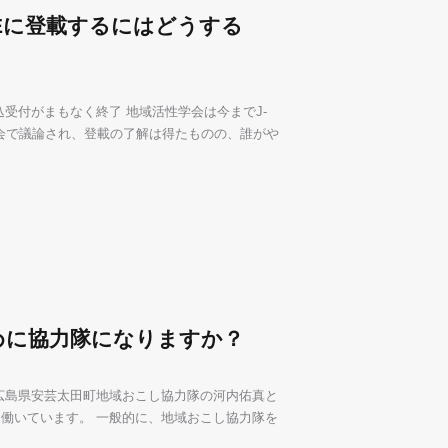
GEに登載するにはどうする
受付がまもなく終了 地域活性学会は今までJ-
事会で議論され、登載の了解は得たものの、誰がや
めに協力隊になりますか？
広島県安芸太田町地域おこし協力隊の河内佑真と
働いています。 一般的に、地域おこし協力隊を