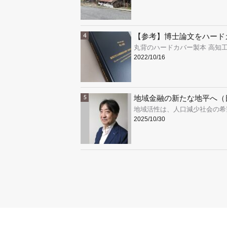
【参考】博士論文をハード
丸背のハードカバー製本 高知
2022/10/16
地域金融の新たな地平へ（
地域活性は、人口減少社会の希
2025/10/30