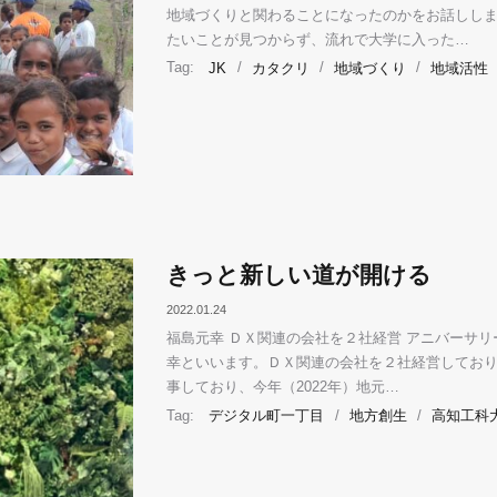
地域づくりと関わることになったのかをお話ししま
たいことが見つからず、流れで大学に入った…
Tag:
JK
/
カタクリ
/
地域づくり
/
地域活性
きっと新しい道が開ける
2022.01.24
福島元幸 ＤＸ関連の会社を２社経営 アニバーサ
幸といいます。ＤＸ関連の会社を２社経営しておりま
事しており、今年（2022年）地元…
Tag:
デジタル町一丁目
/
地方創生
/
高知工科