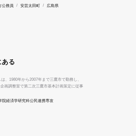
方公務員
/
安芸太田町
/
広島県
にある
、1980年から2007年まで三鷹市で勤務し、
、企画調整室で第二次三鷹市基本計画策定に従事
学院経済学研究科公民連携専攻