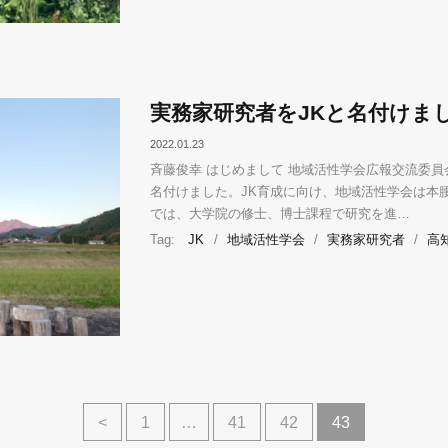
実務家研究者をJKと名付けま
2022.01.23
斉藤俊幸 はじめまして 地域活性学会広報交流委員
名付けました。JK育成に向け、地域活性学会は本
では、大学院の修士、博士課程で研究を進…
Tag:
JK
/
地域活性学会
/
実務家研究者
/
高
<
1
…
41
42
43