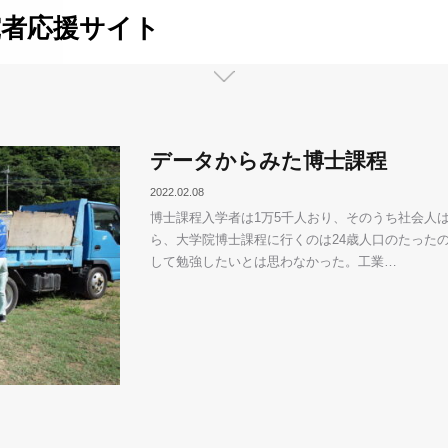
究者応援サイト
データからみた博士課程
2022.02.08
博士課程入学者は1万5千人おり、そのうち社会人は
ら、大学院博士課程に行くのは24歳人口のたったの
して勉強したいとは思わなかった。工業…