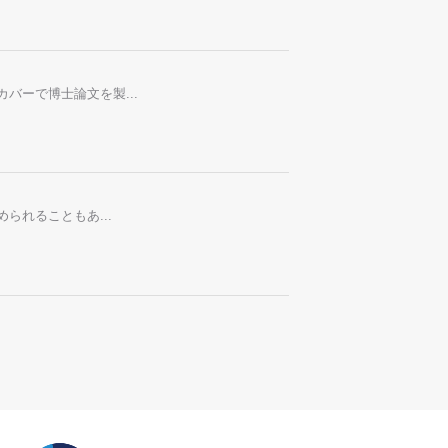
バーで博士論文を製...
られることもあ...