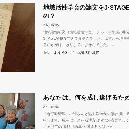
地域活性学会の論文をJ-STA
の？
2022.02.05
地域活性研究（地域活性学会） えっ！今年度の申込
STAGE登載ができてませんでした。以前から理
るのかがはっきりしていませんでした。…
Tag:
J-STAGE
/
地域活性研究
あなたは、何を成し遂げるた
2022.02.05
「寺領味野里」の皆さんと協力隊時代の筆者 元・
申します。現在は、とある地方自治体の職員として
キャリアの“最終目的地”と考える人はいま…