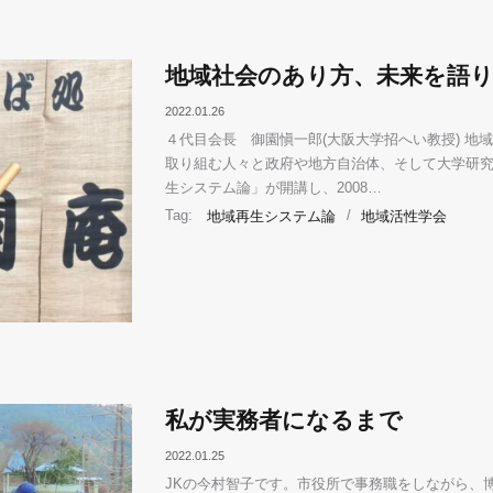
地域社会のあり方、未来を語
2022.01.26
４代目会長 御園愼一郎(大阪大学招へい教授) 地域活
取り組む人々と政府や地方自治体、そして大学研
生システム論」が開講し、2008…
Tag:
地域再生システム論
/
地域活性学会
私が実務者になるまで
2022.01.25
JKの今村智子です。市役所で事務職をしながら、