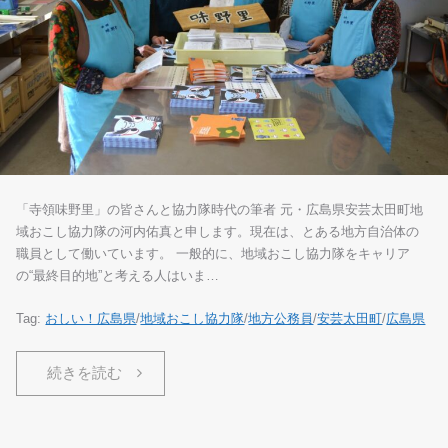
「寺領味野里」の皆さんと協力隊時代の筆者 元・広島県安芸太田町地
域おこし協力隊の河内佑真と申します。現在は、とある地方自治体の
職員として働いています。 一般的に、地域おこし協力隊をキャリア
の“最終目的地”と考える人はいま…
Tag:
おしい！広島県
/
地域おこし協力隊
/
地方公務員
/
安芸太田町
/
広島県
続きを読む