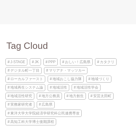
Tag Cloud
J-STAGE
JK
PPP
おしい！広島県
カタクリ
デジタル町一丁目
マリアナ・マッツカー
ローカルファースト
地域おこし協力隊
地域づくり
地域再生システム論
地域活性
地域活性学会
地域活性研究
地方公務員
地方創生
安芸太田町
実務家研究者
広島県
東洋大学大学院経済学研究科公民連携専攻
高知工科大学博士後期課程