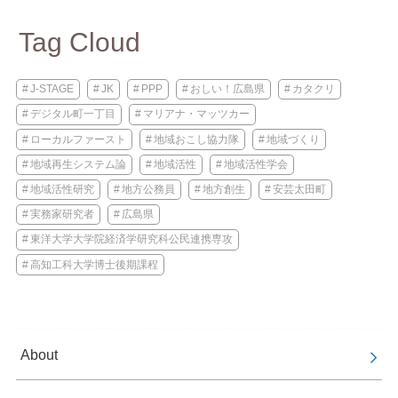
Tag Cloud
J-STAGE
JK
PPP
おしい！広島県
カタクリ
デジタル町一丁目
マリアナ・マッツカー
ローカルファースト
地域おこし協力隊
地域づくり
地域再生システム論
地域活性
地域活性学会
地域活性研究
地方公務員
地方創生
安芸太田町
実務家研究者
広島県
東洋大学大学院経済学研究科公民連携専攻
高知工科大学博士後期課程
About