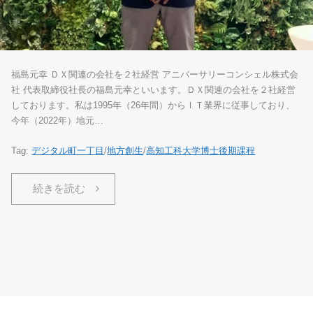
福島元幸 ＤＸ関連の会社を２社経営 アニバーサリーコンシェル株式会
社 代表取締役社長の福島元幸といいます。ＤＸ関連の会社を２社経営
しております。私は1995年（26年間）からＩＴ業界に従事しており、
今年（2022年）地元…
Tag:
デジタル町一丁目
/
地方創生
/
高知工科大学博士後期課程
続きを読む