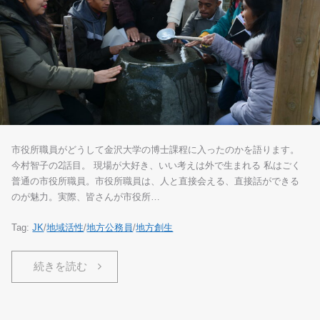
市役所職員がどうして金沢大学の博士課程に入ったのかを語ります。
今村智子の2話目。 現場が大好き、いい考えは外で生まれる 私はごく
普通の市役所職員。市役所職員は、人と直接会える、直接話ができる
のが魅力。実際、皆さんが市役所…
Tag:
JK
/
地域活性
/
地方公務員
/
地方創生
続きを読む