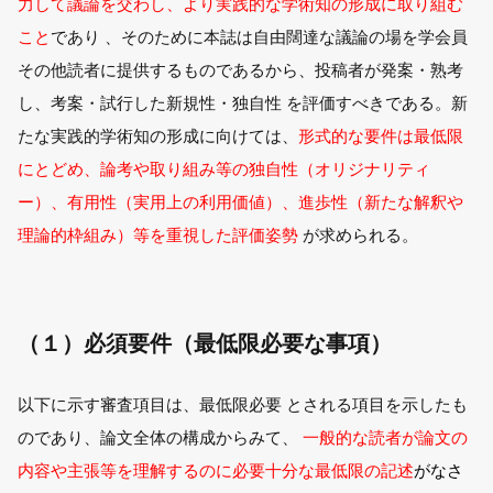
力して議論を交わし、より実践的な学術知の形成に取り組む
こと
であり 、そのために本誌は自由闊達な議論の場を学会員
その他読者に提供するものであるから、投稿者が発案・熟考
し、考案・試行した新規性・独自性 を評価すべきである。新
たな実践的学術知の形成に向けては、
形式的な要件は最低限
にとどめ、論考や取り組み等の独自性（オリジナリティ
ー）、有用性（実用上の利用価値）、進歩性（新たな解釈や
理論的枠組み）等を重視した評価姿勢
が求められる。
（１）必須要件（最低限必要な事項）
以下に示す審査項目は、最低限必要 とされる項目を示したも
のであり、論文全体の構成からみて、
一般的な読者が論文の
内容や主張等を理解するのに必要十分な最低限の記述
がなさ