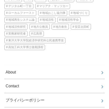
デジタル町一丁目
マリアナ・マッツカー
ローカルファースト
地域おこし協力隊
地域づくり
地域再生システム論
地域活性
地域活性学会
地域活性研究
地方公務員
地方創生
安芸太田町
実務家研究者
広島県
東洋大学大学院経済学研究科公民連携専攻
高知工科大学博士後期課程
About
Contact
プライバシーポリシー