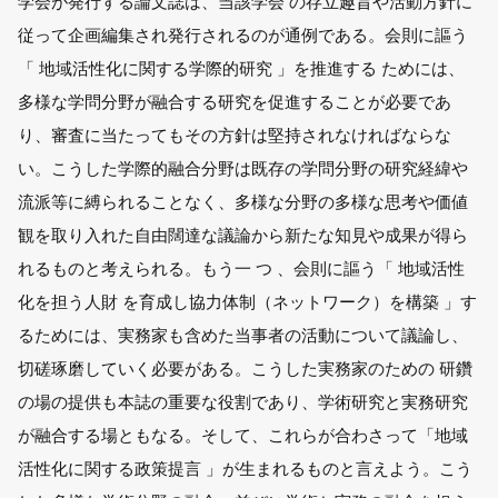
学会が発行する論文誌は、当該学会 の存立趣旨や活動方針に
従って企画編集され発行されるのが通例である。会則に謳う
「 地域活性化に関する学際的研究 」を推進する ためには、
多様な学問分野が融合する研究を促進することが必要であ
り、審査に当たってもその方針は堅持されなければならな
い。こうした学際的融合分野は既存の学問分野の研究経緯や
流派等に縛られることなく、多様な分野の多様な思考や価値
観を取り入れた自由闊達な議論から新たな知見や成果が得ら
れるものと考えられる。もう一 つ 、会則に謳う「 地域活性
化を担う人財 を育成し協力体制（ネットワーク）を構築 」す
るためには、実務家も含めた当事者の活動について議論し、
切磋琢磨していく必要がある。こうした実務家のための 研鑽
の場の提供も本誌の重要な役割であり、学術研究と実務研究
が融合する場ともなる。そして、これらが合わさって「地域
活性化に関する政策提言 」が生まれるものと言えよう。こう