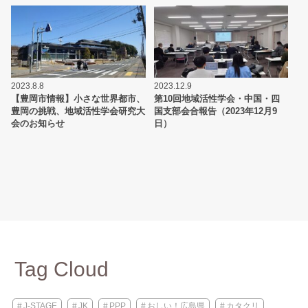
2023.8.8
2023.12.9
【豊岡市情報】小さな世界都市、
第10回地域活性学会・中国・四
豊岡の挑戦、地域活性学会研究大
国支部会合報告（2023年12月9
会のお知らせ
日）
Tag Cloud
J-STAGE
JK
PPP
おしい！広島県
カタクリ