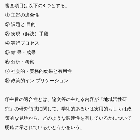
審査項目は以下の8 つとする。
① 主旨の適合性
② 課題と 目的
③ 実現（解決）手段
④ 実行プロセス
⑤ 結 果・成果
⑥ 分析・考察
⑦ 社会的・実務的効果と有用性
⑧ 政策的イン プリケーション
①主旨の適合性とは、論文等の主たる内容が「地域活性研
究」の研究領域に関して、学術的あるいは実用的もしくは政
策的な見地から、どのような関連性を有しているかについて
明確に示されているかどうかをいう。