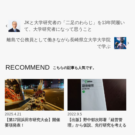
c
tt
ail
e
er
b
JKと大学研究者の「二足のわらじ」を13年間履い
て、大学研究者になって思うこと
o
離島で公務員として働きながら長崎県立大学大学院
o
で学ぶ
k
RECOMMEND
こちらの記事も人気です。
2025.4.21
2022.9.5
【第17回浜田市研究大会】開催
【出版】野中郁次郎著「経営管
要項発表！
理」から仮説、先行研究を考える