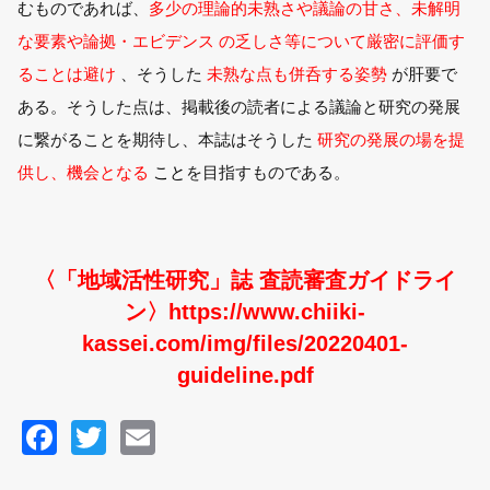
むものであれば、
多少の理論的未熟さや議論の甘さ、未解明
な要素や論拠・エビデンス の乏しさ等について厳密に評価す
ることは避け
、そうした
未熟な点も併呑する姿勢
が肝要で
ある。そうした点は、掲載後の読者による議論と研究の発展
に繋がることを期待し、本誌はそうした
研究の発展の場を提
供し、機会となる
こと
を目指すものである。
〈「地域活性研究」誌 査読審査ガイドライ
ン〉
https://www.chiiki-
kassei.com/img/files/20220401-
guideline.pdf
F
T
E
a
wi
m