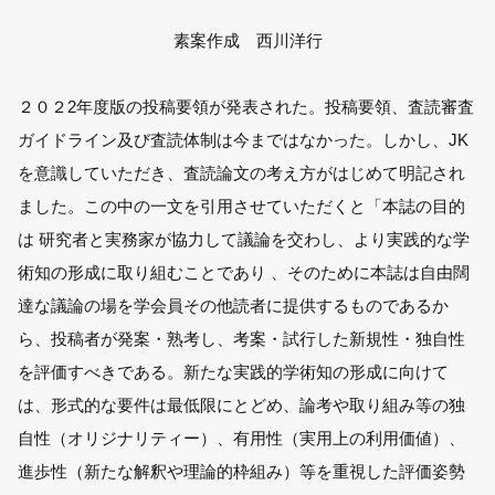
素案作成 西川洋行
２０２2年度版の投稿要領が発表された。投稿要領、査読審査
ガイドライン及び査読体制は今まではなかった。しかし、JK
を意識していただき、査読論文の考え方がはじめて明記され
ました。この中の一文を引用させていただくと「本誌の目的
は 研究者と実務家が協力して議論を交わし、より実践的な学
術知の形成に取り組むことであり 、そのために本誌は自由闊
達な議論の場を学会員その他読者に提供するものであるか
ら、投稿者が発案・熟考し、考案・試行した新規性・独自性
を評価すべきである。新たな実践的学術知の形成に向けて
は、形式的な要件は最低限にとどめ、論考や取り組み等の独
自性（オリジナリティー）、有用性（実用上の利用価値）、
進歩性（新たな解釈や理論的枠組み）等を重視した評価姿勢