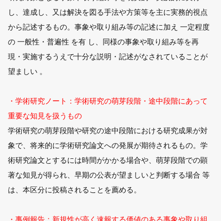
し、達成し、又は解決を図る手法や方策等を主に実務的視点
から記述するもの。事象や取り組み等の記述に加え 一定程度
の 一般性・普遍性 を有 し、同様の事象や取り組み等を再
現・実施するうえで十分な説明・記述がなされていることが
望ましい 。
・学術研究ノート：学術研究の萌芽段階・途中段階にあって
重要な知見を扱うもの
学術研究の萌芽段階や研究の途中段階における研究成果が対
象で、将来的に学術研究論文への発展が期待されるもの。学
術研究論文とするには時間がかかる場合や、萌芽段階での顕
著な知見が得られ、早期の公表が望ましいと判断する場合 等
は、本区分に投稿されることを薦める。
・事例報告：新規性が高く速報する価値のある事象や取り組