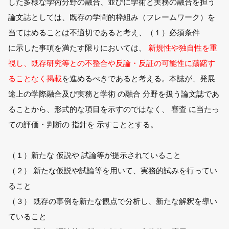
した多様な学術分野の融合、並びに学術と実務の融合を担う
論文誌としては、既存の学問的枠組み（フレームワーク）を
当てはめることは不適切であると考え、（１）必須条件
に示した事項を満たす限りにおいては、
新規性や独自性を重
視し、既存研究等との不整合や反論・反証の可能性に躊躇す
ることなく掲載
を進めるべきであると考える。本誌が、発展
途上の学際融合及び実務と学術 の融合 分野を扱う論文誌であ
ることから、形式的な項目を示すのではなく、 審査 に当たっ
ての評価・判断の 指針を 示すこととする。
（１）新たな 仮説や 試論等が提示されていること
（２） 新たな仮説や試論等を用いて、実務的試みを行ってい
ること
（３） 既存の事例を新たな観点で分析し、新たな解釈を導い
ていること