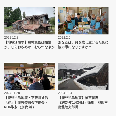
2022.12.8
2022.2.5
【地域活性学】農村集落は撤退
あなたは、何を成し遂げるために
か、むらおさめか、むらつなぎか
協力隊になりますか？
2024.11.28
2024.1.24
【能登半島地震・下唐川通信
【能登半島地震】被害状況
「絆」】復興委員会準備会・
（2024年1月24日）撮影：池田幸
NHK取材（加代 等）
應北陸支部長