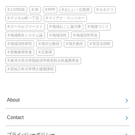
J-STAGE
JK
PPP
おしい！広島県
カタクリ
デジタル町一丁目
マリアナ・マッツカー
ローカルファースト
地域おこし協力隊
地域づくり
地域再生システム論
地域活性
地域活性学会
地域活性研究
地方公務員
地方創生
安芸太田町
実務家研究者
広島県
東洋大学大学院経済学研究科公民連携専攻
高知工科大学博士後期課程
About
Contact
プライバシーポリシー