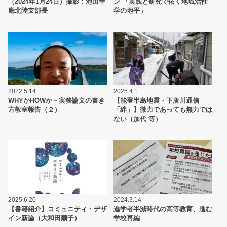
（2024年1月24日）撮影：池田幸
ン 「実践と研究で拓く地域活性
應北陸支部長
学の地平」
2022.5.14
2025.4.1
WHYかHOWか－実務論文の書き
【能登半島地震・下唐川通信
方教室報告（２）
「絆」】微力であっても無力では
ない（加代 等）
2025.6.20
2024.3.14
【書籍紹介】コミュニティ・デザ
進学者半減時代の高等教育、進む
イン新論（大和田順子）
学校再編