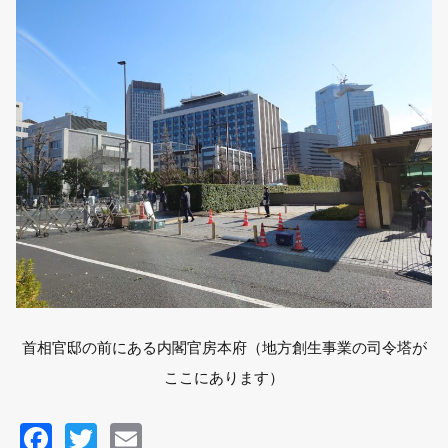
首相官邸の前にある内閣官房本府（地方創生事業の司令塔が
ここにあります）
F
T
E