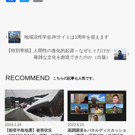
a
wi
m
c
tt
ail
e
er
b
地域活性学会JKサイトは1周年を迎えます
o
【特別寄稿】人間性の進化的起源 – なぜヒトだけが
o
複雑な文化を創造できたのか（出版）
k
RECOMMEND
こちらの記事も人気です。
2024.1.24
2022.8.15
【能登半島地震】被害状況
基調講演＆パネルディスカッショ