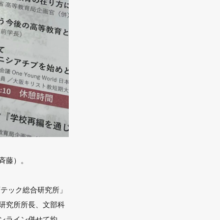
斉藤）。
育テック総合研究所」
研究所所長、文部科
ンライン併せて約