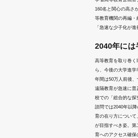
160名と関心の高
等教育機関の再編・
「急速な少子化が進
2040年に
高等教育を取り巻く環
ら、今後の大学進学率
年間は50万人前後
遠隔教育が急速に普及
校での「総合的な探
諮問では2040年
育の在り方について
が目指すべき姿。第
育へのアクセス確保