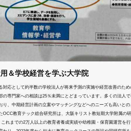
活用＆学校経営を学ぶ大学院
る対応として約半数の学校法人が将来予測の実施や経営改善のため
部の専門家への相談は25％未満にとどまっています。多くの法人
おり、中期経営計画の立案やマッチングなどへのニーズも高いとの
たOCC教育テック総合研究所は、大阪キリスト教短期大学附属の
、これまでの2万人以上の教育者養成実績や幼稚園・保育園運営を行っ
わり、2023年度から短大に教育テックコースの新設や同研究所を設