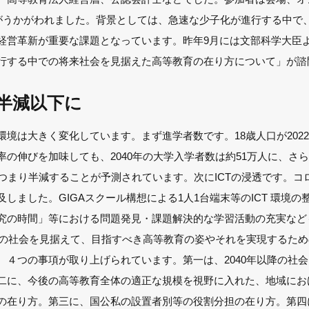
さがうかがわれました。背景としては、急速な少子化が進行する中で
経営革新が重要な課題となっています。昨年9月には文部科学大臣
行する中での将来社会を見据えた高等教育の在り方について」が諮
は半減以下に
境は大きく変化しています。まず進学者数です。18歳人口が2022
の伸びを加味しても、2040年の大学入学者数は約51万人に、さらに
、つまり半減することが予測されています。次にICTの浸透です。コ
しました。GIGAスクール構想による1人1台端末等のICT 環境
究の時間」等における問題発見・課題解決的な学習活動の充実など
以降の社会を見据えて、目指すべき高等教育の姿やそれを実現するた
、４つの事項が取り上げられています。第一は、2040年以降の社
二に、今後の高等教育全体の適正な規模を視野に入れた、地域にお
の在り方。第三に、国公私の設置者別等の役割分担の在り方。第四