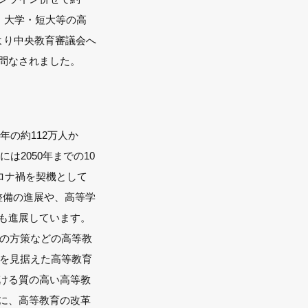
、大学・短大等の高
より中央教育審議会へ
問なされました。
年の約112万人か
は2050年までの10
ロナ禍を契機として
の整備の進展や、高等学
も進展しています。
めの方策などの高等教
会を見据えた高等教育
ける質の高い高等教
に、高等教育の改革