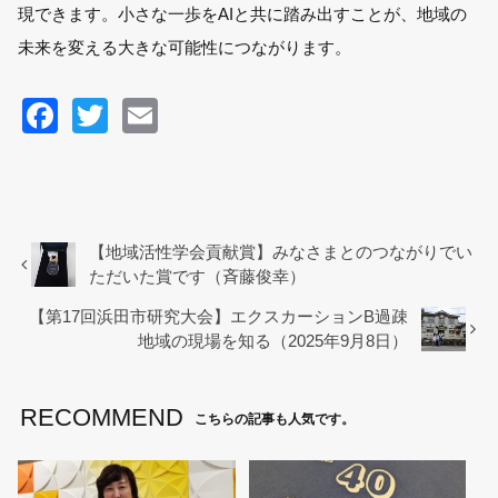
現できます。
小さな一歩をAIと共に踏み出すことが、地域の
未来を変える大きな可能性につながります。
F
T
E
a
wi
m
c
tt
ail
e
er
b
【地域活性学会貢献賞】みなさまとのつながりでい
ただいた賞です（斉藤俊幸）
o
【第17回浜田市研究大会】エクスカーションB過疎
o
地域の現場を知る（2025年9月8日）
k
RECOMMEND
こちらの記事も人気です。