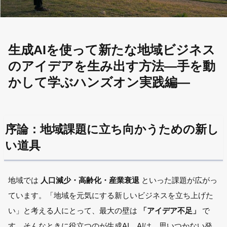
生成AIを使って新たな地域ビジネス
のアイデアを生み出す方法―手を動
かして学ぶハンズオン実践編―
序論：地域課題に立ち向かうための新し
い道具
地域では
人口減少・高齢化・産業衰退
といった課題が広がっ
ています。
「地域を元気にする新しいビジネスを立ち上げた
い」と考える人にとって、最大の壁は
「アイデア不足」
で
す。
そんなときに役立つのが生成AI。
AIは、思いつかない発