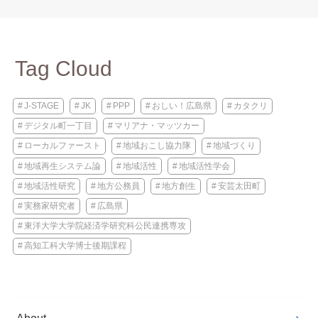
Tag Cloud
J-STAGE
JK
PPP
おしい！広島県
カタクリ
デジタル町一丁目
マリアナ・マッツカー
ローカルファースト
地域おこし協力隊
地域づくり
地域再生システム論
地域活性
地域活性学会
地域活性研究
地方公務員
地方創生
安芸太田町
実務家研究者
広島県
東洋大学大学院経済学研究科公民連携専攻
高知工科大学博士後期課程
About