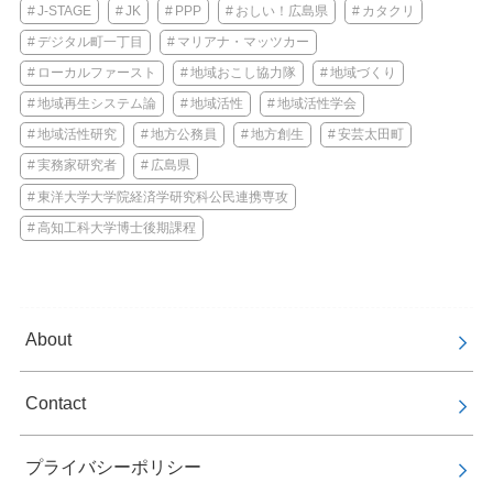
J-STAGE
JK
PPP
おしい！広島県
カタクリ
デジタル町一丁目
マリアナ・マッツカー
ローカルファースト
地域おこし協力隊
地域づくり
地域再生システム論
地域活性
地域活性学会
地域活性研究
地方公務員
地方創生
安芸太田町
実務家研究者
広島県
東洋大学大学院経済学研究科公民連携専攻
高知工科大学博士後期課程
About
Contact
プライバシーポリシー