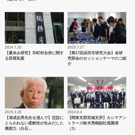
2024.7.20
2025.7.27
【夏休み研究】市町村合併に関す
【第17回浜田市研究大会】各研
る西尾私案
究部会のセッションテーマのご紹
介
2025.3.28
2024.6.4
【清成忠男先生を偲んで】定説に
【関東支部茨城支所】カシマアン
とらわれない柔軟性が生みだした
トラーズ鈴木秀樹副社長講演
構想力（白石…
（3）