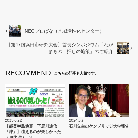
a
wi
m
c
tt
ail
e
er
b
NEOプロばな（地域活性化センター）
o
【第17回浜田市研究大会】首長シンポジウム「わが
o
まちの一押しの施策」のご紹介
k
RECOMMEND
こちらの記事も人気です。
2025.6.22
2024.6.9
【能登半島地震・下唐川通信
石川先生のケンブリッジ大学報告
「絆」】植えるのが楽しかった！
（加代 等）（2…