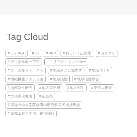
Tag Cloud
J-STAGE
JK
PPP
おしい！広島県
カタクリ
デジタル町一丁目
マリアナ・マッツカー
ローカルファースト
地域おこし協力隊
地域づくり
地域再生システム論
地域活性
地域活性学会
地域活性研究
地方公務員
地方創生
安芸太田町
実務家研究者
広島県
東洋大学大学院経済学研究科公民連携専攻
高知工科大学博士後期課程