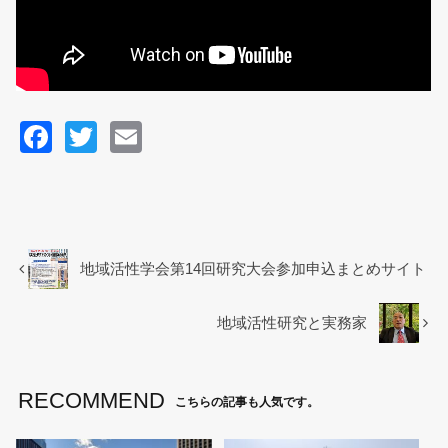
F
T
E
a
wi
m
c
tt
ail
e
er
b
地域活性学会第14回研究大会参加申込まとめサイト
o
o
地域活性研究と実務家
k
RECOMMEND
こちらの記事も人気です。