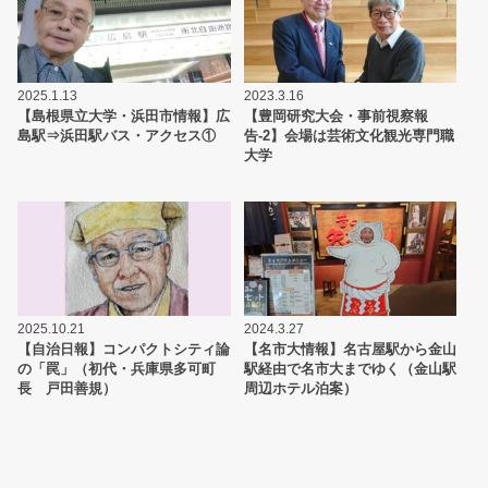
2025.1.13
2023.3.16
【島根県立大学・浜田市情報】広
【豊岡研究大会・事前視察報
島駅⇒浜田駅バス・アクセス①
告-2】会場は芸術文化観光専門職
大学
2025.10.21
2024.3.27
【自治日報】コンパクトシティ論
【名市大情報】名古屋駅から金山
の「罠」（初代・兵庫県多可町
駅経由で名市大までゆく（金山駅
長 戸田善規）
周辺ホテル泊案）