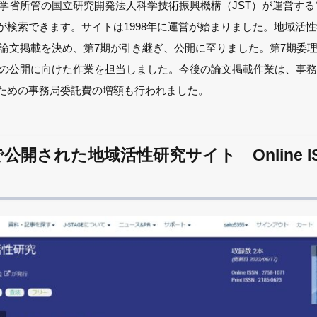
部科学省所管の国立研究開発法人科学技術振興機構（JST）が運営す
が検索できます。サイトは1998年に運営が始まりました。地域活性
への論文掲載を決め、第7期が引き継ぎ、公開に至りました。第7期委
GEへの公開に向けた作業を担当しました。今後の論文掲載作業は、事
ための事務局委託費の増額も行われました。
開された地域活性研究サイト Online ISSN 