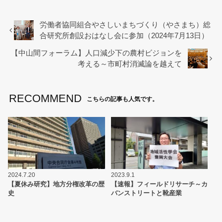
e
er
b
労働者協同組合やさしいまちづくり（やさまち）総
合研究所創設おはなし会に参加（2024年7月13日）
o
【中山間フォーラム】人口減少下の農村ビジョンを
o
考える～市町村消滅論を越えて
k
RECOMMEND
こちらの記事も人気です。
2024.7.20
2023.9.1
【夏休み研究】地方分権改革の歴
【速報】フィールドリサーチ～カ
史
バンストリートと靴産業