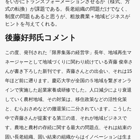
をいかにトランスフォーメーションさせるか（様式、方
式の転換）が課題である。長老組織の問題だけでなく、
制度の問題もあると思うが、粗放農業＋地域ビジネスが
ヒントを与えてくれる。
後藤好邦氏コメント
この度、発刊された「限界集落の経営学」長年、地域再生マ
ネージャーとして地域づくりに関わり続けている斉藤 俊幸さ
んが書き下ろした新刊です。斉藤さんとの出会い、それは15
年ほど前に遡ります。慶応大学が全国の５地域を繋ぎオンラ
インで実施した起業家養成研修でした。人口減少により衰退
していく農村地域、その対策は、移住政策などの活性化策
と、むらおさめなどの撤退策に二分されています。こうした
中で斉藤さんが提案する第三の道、それが地域ビジネスで
す。農地と農村の存続に関する最大の問題点、それは結束の
固い長老組織、固い結束の組織からはイノベーションは生ま