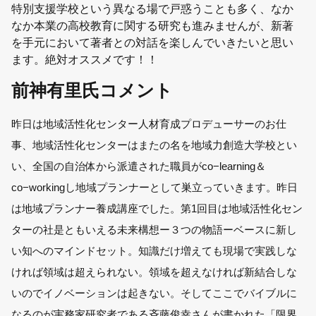
特別支援学校という異なる場で戸惑うことも多く、なか
なか本業の高校教育に関する研究も進みませんが、新著
を手元において著者との対話を楽しんでいきたいと思い
ます。絶対オススメです！！
前神有里氏コメント
昨日は地域活性化センター人材育成プロデューサーのお仕
事、地域活性化センターはまたの名を地域力創造大学校とい
い、全国の自治体から派遣された職員がco−learning＆
co−workingし地域プランナーとして巣立っていきます。昨日
は地域プランナー養成講座でした。第1回目は地域活性化セン
ターの社是ともいえる未来構想ー３つの物語ーベースに新し
い知へのマインドセット。知識だけ増えても現場で実践しな
ければ領域は超えられない。領域を超えなければ新結合しな
いのでイノベーションは起きない。そしてここでバイブルに
なるのが実務家研究者である斉藤俊幸さんが書かれた「限界