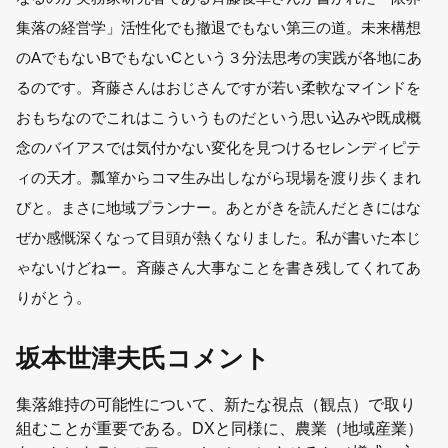
集落の経営学」活性化でも撤退でもない第三の道。未来構想
のAでもないBでもないCという３分法思考の実践が各地にあ
るのです。斉藤さんはおじさんですが若い柔軟なマインドを
おもちなのでこれはこういうものだという思い込みや既成概
念のバイアスでは気付かない変化を見つけるセレンディピテ
ィの天才。瓢箪からコマ生み出しながら現場を渡り歩くまれ
びと。まさに地域プランナー。あとがきを読んだときにはな
ぜか感慨深くなって目頭が熱くなりました。私が書いた本じ
ゃないけどねー。
斉藤さん
大事なことを書き残してくれてあ
りがとう。
坂本世津夫氏コメント
集落維持の可能性について、新たな視点（観点）で取り
組むことが重要である。DXと同様に、農業（地域産業）