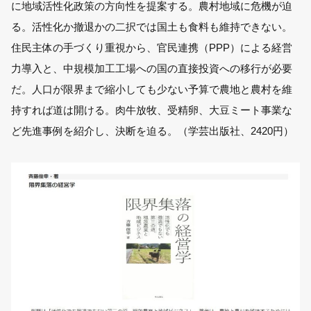
に地域活性化政策の方向性を提案する。農村地域に危機が迫
る。活性化か撤退かの二択では国土も食料も維持できない。
住民主体の手づくり重視から、官民連携（PPP）による経営
力導入と、中規模加工工場への国の直接投資への移行が必要
だ。人口が限界まで縮小しても少ない予算で農地と農村を維
持すれば道は開ける。肉牛放牧、受精卵、大豆ミート事業な
ど先進事例を紹介し、決断を迫る。（学芸出版社、2420円）