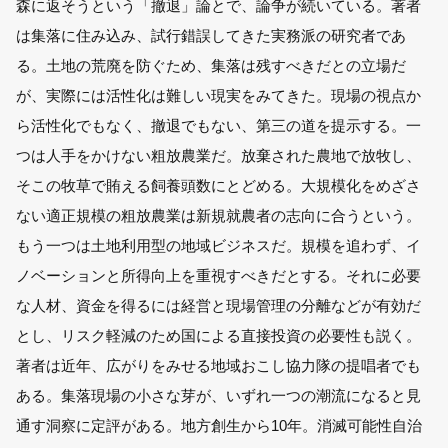
森に返そうという「撤退」論とで、論争が続いている。著者
は集落に住み込み、試行錯誤してきた実務派の研究者であ
る。土地の荒廃を防ぐため、集落は残すべきだとの立場だ
が、実際には活性化は難しい現実をみてきた。現場の視点か
ら活性化でもなく、撤退でもない、第三の道を提示する。一
つは人手をかけない粗放農業だ。放棄された農地で放牧し、
そこの牧草で賄える飼養頭数にとどめる。大規模化をめざさ
ない適正規模の粗放農業は新規就農者の志向に合うという。
もう一つは土地利用型の地域ビジネスだ。規模を追わず、イ
ノベーションと所得向上を重視すべきだとする。それに必要
な人材、資金を得るには経営と現場管理の分離などが有効だ
とし、リスク軽減のため国による直接投資の必要性も説く。
著者は近年、広がりをみせる地域おこし協力隊の提唱者でも
ある。集落現場の小さな芽が、いずれ一つの潮流になると見
通す洞察に定評がある。地方創生から10年。消滅可能性自治