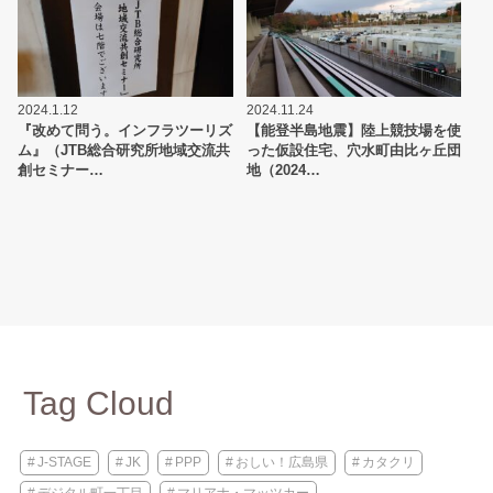
2024.1.12
2024.11.24
『改めて問う。インフラツーリズ
【能登半島地震】陸上競技場を使
ム』（JTB総合研究所地域交流共
った仮設住宅、穴水町由比ヶ丘団
創セミナー…
地（2024…
Tag Cloud
J-STAGE
JK
PPP
おしい！広島県
カタクリ
デジタル町一丁目
マリアナ・マッツカー