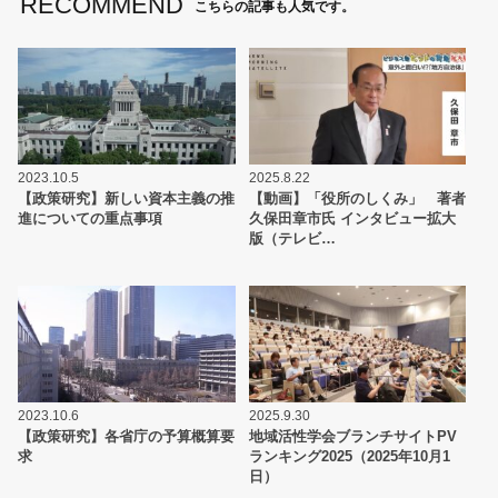
RECOMMEND
こちらの記事も人気です。
2023.10.5
2025.8.22
【政策研究】新しい資本主義の推
【動画】「役所のしくみ」 著者
進についての重点事項
久保田章市氏 インタビュー拡大
版（テレビ…
2023.10.6
2025.9.30
【政策研究】各省庁の予算概算要
地域活性学会ブランチサイトPV
求
ランキング2025（2025年10月1
日）