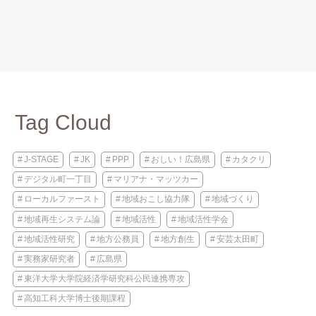
Tag Cloud
J-STAGE
JK
PPP
おしい！広島県
カタクリ
デジタル町一丁目
マリアナ・マッツカー
ローカルファースト
地域おこし協力隊
地域づくり
地域再生システム論
地域活性
地域活性学会
地域活性研究
地方公務員
地方創生
安芸太田町
実務家研究者
広島県
東洋大学大学院経済学研究科公民連携専攻
高知工科大学博士後期課程