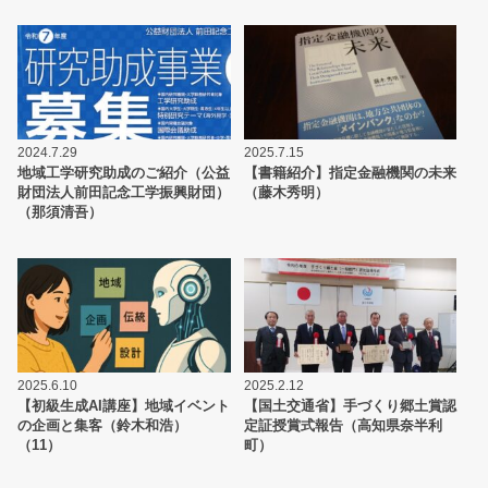
2024.7.29
2025.7.15
地域工学研究助成のご紹介（公益
【書籍紹介】指定金融機関の未来
財団法人前田記念工学振興財団）
（藤木秀明）
（那須清吾）
2025.6.10
2025.2.12
【初級生成AI講座】地域イベント
【国土交通省】手づくり郷土賞認
の企画と集客（鈴木和浩）
定証授賞式報告（高知県奈半利
（11）
町）