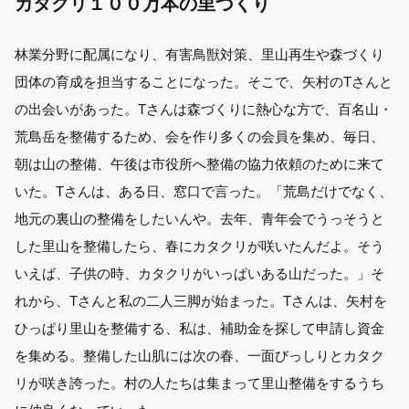
カタクリ１００万本の里づくり
林業分野に配属になり、有害鳥獣対策、里山再生や森づくり
団体の育成を担当することになった。そこで、矢村のTさんと
の出会いがあった。Tさんは森づくりに熱心な方で、百名山・
荒島岳を整備するため、会を作り多くの会員を集め、毎日、
朝は山の整備、午後は市役所へ整備の協力依頼のために来て
いた。Tさんは、ある日、窓口で言った。「荒島だけでなく、
地元の裏山の整備をしたいんや。去年、青年会でうっそうと
した里山を整備したら、春にカタクリが咲いたんだよ。そう
いえば、子供の時、カタクリがいっぱいある山だった。」そ
れから、Tさんと私の二人三脚が始まった。Tさんは、矢村を
ひっぱり里山を整備する、私は、補助金を探して申請し資金
を集める。整備した山肌には次の春、一面びっしりとカタク
リが咲き誇った。村の人たちは集まって里山整備をするうち