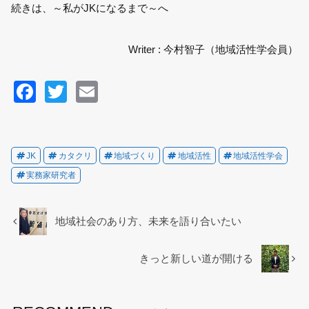
続きは、～私がJKになるまで～へ
Writer : 今村智子（地域活性学会員）
F
T
E
a
wi
m
c
tt
ail
e
er
JK
カタクリ
地域づくり
地域活性
地域活性学会
b
実務家研究者
o
o
地域社会のあり方、未来を語り合いたい
k
きっと新しい道が開ける