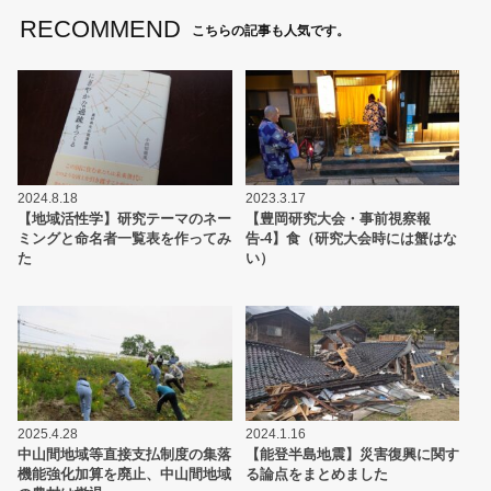
RECOMMEND
こちらの記事も人気です。
2024.8.18
2023.3.17
【地域活性学】研究テーマのネー
【豊岡研究大会・事前視察報
ミングと命名者一覧表を作ってみ
告-4】食（研究大会時には蟹はな
た
い）
2025.4.28
2024.1.16
中山間地域等直接支払制度の集落
【能登半島地震】災害復興に関す
機能強化加算を廃止、中山間地域
る論点をまとめました