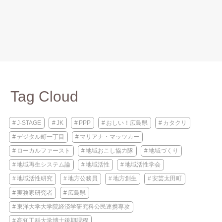
Tag Cloud
J-STAGE
JK
PPP
おしい！広島県
カタクリ
デジタル町一丁目
マリアナ・マッツカー
ローカルファースト
地域おこし協力隊
地域づくり
地域再生システム論
地域活性
地域活性学会
地域活性研究
地方公務員
地方創生
安芸太田町
実務家研究者
広島県
東洋大学大学院経済学研究科公民連携専攻
高知工科大学博士後期課程