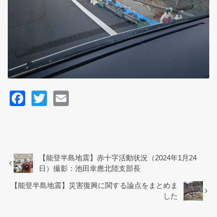
F
T
E
a
wi
m
c
tt
ail
e
er
b
【能登半島地震】赤十字活動状況（2024年1月24
日）撮影：池田幸應北陸支部長
o
【能登半島地震】災害復興に関する論点をまとめま
o
した
k