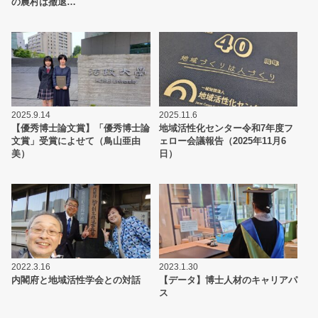
の農村は撤退…
2025.9.14
2025.11.6
【優秀博士論文賞】「優秀博士論
地域活性化センター令和7年度フ
文賞」受賞によせて（鳥山亜由
ェロー会議報告（2025年11月6
美）
日）
2022.3.16
2023.1.30
内閣府と地域活性学会との対話
【データ】博士人材のキャリアパ
ス