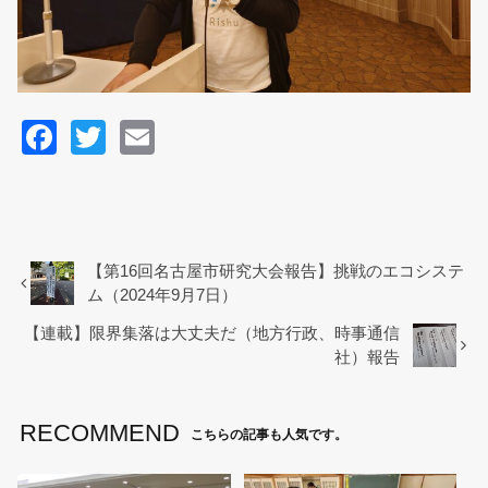
F
T
E
a
wi
m
c
tt
ail
e
er
b
【第16回名古屋市研究大会報告】挑戦のエコシステ
ム（2024年9月7日）
o
【連載】限界集落は大丈夫だ（地方行政、時事通信
o
社）報告
k
RECOMMEND
こちらの記事も人気です。