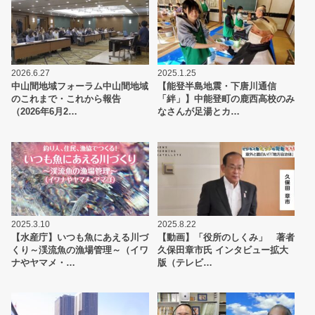
2026.6.27
2025.1.25
中山間地域フォーラム中山間地域
【能登半島地震・下唐川通信
のこれまで・これから報告
「絆」】中能登町の鹿西高校のみ
（2026年6月2…
なさんが足湯とカ…
2025.3.10
2025.8.22
【水産庁】いつも魚にあえる川づ
【動画】「役所のしくみ」 著者
くり～渓流魚の漁場管理～（イワ
久保田章市氏 インタビュー拡大
ナやヤマメ・…
版（テレビ…