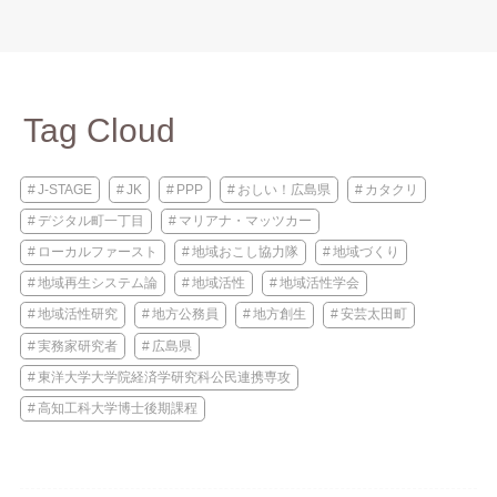
Tag Cloud
J-STAGE
JK
PPP
おしい！広島県
カタクリ
デジタル町一丁目
マリアナ・マッツカー
ローカルファースト
地域おこし協力隊
地域づくり
地域再生システム論
地域活性
地域活性学会
地域活性研究
地方公務員
地方創生
安芸太田町
実務家研究者
広島県
東洋大学大学院経済学研究科公民連携専攻
高知工科大学博士後期課程