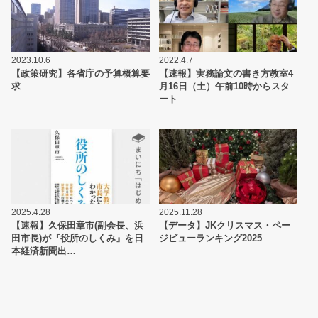
2023.10.6
2022.4.7
【政策研究】各省庁の予算概算要
【速報】実務論文の書き方教室4
求
月16日（土）午前10時からスタ
ート
2025.4.28
2025.11.28
【速報】久保田章市(副会長、浜
【データ】JKクリスマス・ペー
田市長)が『役所のしくみ』を日
ジビューランキング2025
本経済新聞出…