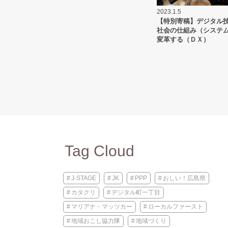
2023.1.5
【特別寄稿】デジタル
社会の仕組み（システ
変革する（ＤＸ）
Tag Cloud
J-STAGE
JK
PPP
おしい！広島県
カタクリ
デジタル町一丁目
マリアナ・マッツカー
ローカルファースト
地域おこし協力隊
地域づくり