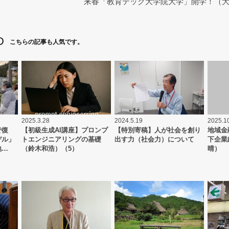
来春「教育テック大学院大学」開学！（
D
こちらの記事も人気です。
2025.3.28
2024.5.19
2025.1
で復
【初級生成AI講座】プロンプ
【特別寄稿】人が社会を創り
地域金
デル」
トエンジニアリングの基礎
出す力（社会力）について
下企業
地…
（鈴木和浩）（5）
晴）