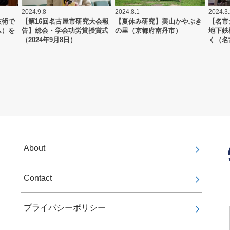
2024.9.8
2024.8.1
2024.3
技術で
【第16回名古屋市研究大会報
【夏休み研究】美山かやぶき
【名市
ム）を
告】総会・学会功労賞授賞式
の里（京都府南丹市）
地下鉄
（2024年9月8日）
く（名
About
Contact
プライバシーポリシー