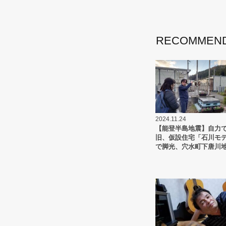
o
k
RECOMMEN
2024.11.24
【能登半島地震】自力
旧、仮設住宅「石川モ
で脚光、穴水町下唐川