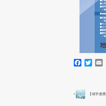
F
T
a
wi
c
tt
a
e
er
b
【域学連携
o