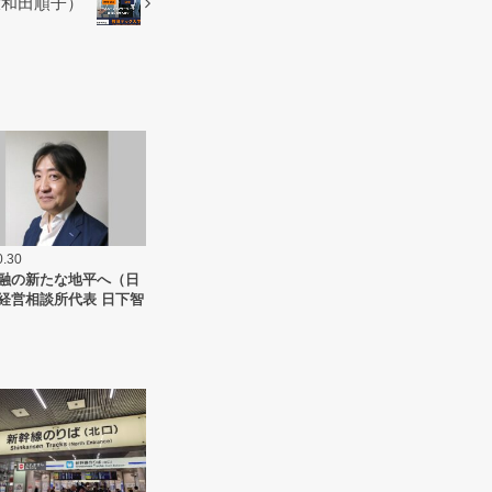
大和田順子）
0.30
融の新たな地平へ（日
経営相談所代表 日下智