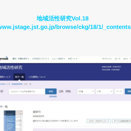
地域活
性研究Vol.18
www.jstage.jst.go.jp/browse/ckg/18/1/_contents