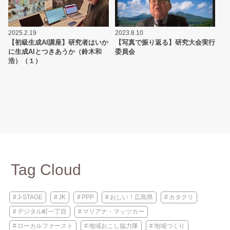
2025.2.19
2023.8.10
【初級生成AI講座】研究者はいか
【写真で振り返る】研究大会実行
に生成AIとつきあうか（鈴木和
委員会
浩）（１）
Tag Cloud
J-STAGE
JK
PPP
おしい！広島県
カタクリ
デジタル町一丁目
マリアナ・マッツカー
ローカルファースト
地域おこし協力隊
地域づくり