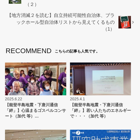
o
（２）
o
【地方消滅２を読む】自立持続可能性自治体、ブラ
k
ックホール型自治体リストから見えてくるもの
（1）
RECOMMEND
こちらの記事も人気です。
2025.6.22
2025.4.1
【能登半島地震・下唐川通信
【能登半島地震・下唐川通信
「絆」】心温まるゴスペルコンサ
「絆」】若い人たちのエネルギー
ート（加代 等）…
で・・・（加代 等）