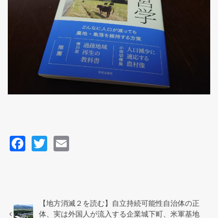
F
T
E
a
wi
m
c
tt
ail
e
er
b
【地方消滅２を読む】自立持続可能性自治体の正
体、実は外国人が流入する企業城下町、米軍基地