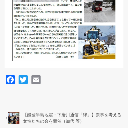
F
T
E
a
wi
m
c
tt
ail
e
er
b
【能登半島地震・下唐川通信「絆」】祭事を考える
女性たちの会を開催（加代 等）
o