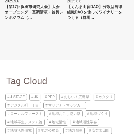
2025.9.6
2025.8.8
【第17回浜田市研究大会】大会
【ぐんま山育DAO】分散型自律
オープニング・基調講演・首長シ
組織DAOを使ってワイナリーを
ンポジウム（…
つくる（群馬…
Tag Cloud
J-STAGE
JK
PPP
おしい！広島県
カタクリ
デジタル町一丁目
マリアナ・マッツカー
ローカルファースト
地域おこし協力隊
地域づくり
地域再生システム論
地域活性
地域活性学会
地域活性研究
地方公務員
地方創生
安芸太田町