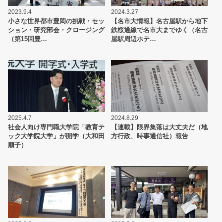
2023.9.4
2024.3.27
小さな世界都市豊岡の挑戦・セッ
【名市大情報】名古屋駅から地下
ション・研究部会・クロージング
鉄桜通線で名市大までゆく（名古
（第15回豊…
屋駅周辺ホテ…
2025.4.7
2024.8.29
社会人向け専門職大学院「教育テ
【連載】限界集落は大丈夫だ（地
ック大学院大学」が開学（大和田
方行政、時事通信社）報告
順子）