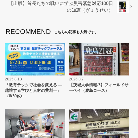
【出版】首長たちの戦いに学ぶ災害緊急対応100日
o
の知恵（ぎょうせい）
k
RECOMMEND
こちらの記事も人気です。
2025.8.13
2026.3.7
「教育テックで社会を変える ―
【茨城大学情報-3】フィールドサ
越境する学びと人材の共創―」
ーベイ（鹿島コース）
（8/30)の…